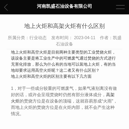
河南凯盛石油设备有限公司
地上火炬和高架火炬有什么区别
所属分类：行业动态 发布时间： 2023-04-11 作者：凯盛
石油设备
地上火炬和高空火炬是目前两种主要类型的工业焚烧火炬，
该设备主要是将工业生产中的可燃废气通过焚烧的方式进行
无害化排放，那么为什么有的当地可以装地上火炬，有的当
地却要求运用高空火炬呢？这二者又有什么区别？
地上火炬
和高空火炬的区别主要有以下几方面
1，对于一些成分较重的可燃废气，如果气液别离没有做
好的话，或许会呈现焚烧时仍然有部分液体成分，
高架
火炬
的焚烧方位是在设备的顶端，这就容易形成“火雨”，
而地上火炬的焚烧方位是在火炬内部，就不会产生这种
情况。