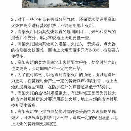
2，对于一些含有毒有害成分的气体，环保要求要运用高加
火炬在高空进行焚烧排放，不能运用地上火炬。
3，高架火炬因为其焚烧装置的规划原因，可燃气和空气的
混合并不充分，燃尽率较地上火炬要低一些。
4，高架火炬因为其较高的塔架，火炬头、焚烧器、点火器
的检修都比较困难，而地上火炬高度多只有2-3米，检修要方
便得多。
5
，高架火炬
的焚烧量较地上火炬要大得多，焚烧时的光焰
也要更高，会对周围产生一定的光污染。
6，为了使可燃气可以运送到高架火炬的顶端，所以运送压
力更高，在焚烧时会产生一定的焚烧噪声和喷射音，地上火
炬则没有这些问题，在防护栏外的噪音通常低于75分贝。
7，高架火炬的热辐射规模更大，有些时候正是因为其较大
的热辐射规模所以才要运用高架火炬，地上火炬的热辐射规
模则要小得多。
8，高架火炬在小排放量焚烧时或许会受高空风速影响呈现
熄火，可燃气直接排放到大气中，造成一定的安危隐患，地
上火炬的焚烧则更加稳定。